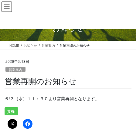
コ
ナ
ン
ビ
テ
ゲ
ン
ー
お知らせ
ツ
シ
に
ョ
移
ン
HOME
お知らせ
営業案内
営業再開のお知らせ
動
に
移
動
2026年6月3日
営業案内
営業再開のお知らせ
６/３（水）１１：３０より営業再開となります。
共有: