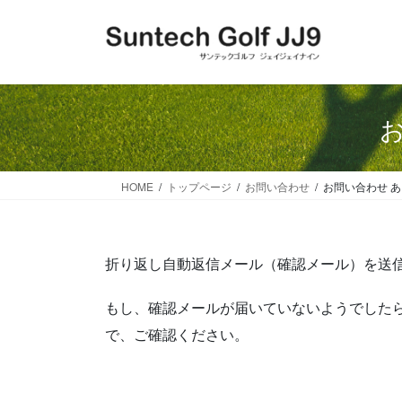
コ
ナ
ン
ビ
テ
ゲ
ン
ー
ツ
シ
に
ョ
移
ン
動
に
移
HOME
トップページ
お問い合わせ
お問い合わせ 
動
折り返し自動返信メール（確認メール）を送
もし、確認メールが届いていないようでした
で、ご確認ください。