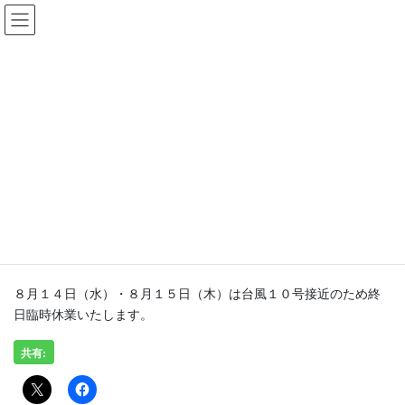
コ
ナ
ン
ビ
テ
ゲ
ン
ー
お知らせ
ツ
シ
に
ョ
移
ン
HOME
お知らせ
未分類
８月１４日・１５日 終日臨時休業
動
に
移
動
2019年8月14日
未分類
８月１４日・１５日 終日臨時休業
８月１４日（水）・８月１５日（木）は台風１０号接近のため終
日臨時休業いたします。
共有: