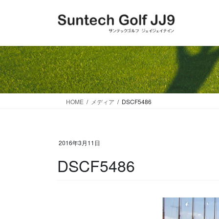
コ
ナ
ン
ビ
テ
ゲ
ン
ー
ツ
シ
に
ョ
移
ン
動
に
移
HOME
メディア
DSCF5486
動
2016年3月11日
DSCF5486